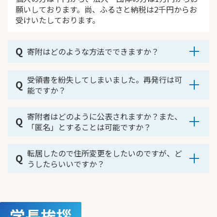
願いしております。尚、ふるさと納税は2千円からお
受けいたしております。
寄附はどのような方法でできますか？
インターネットからお申込み、ふるさと納税、遺贈、
受領書を紛失してしまいました。再発行は可
本学園所定の払込用紙を利用してのお申込みとなりま
能ですか？
す。詳しくは
お申込み方法
をご覧ください。
ご寄附いただいた寄附の名称、寄附者氏名、住所、入
寄附者はどのように公表されますか？また、
金日等をご連絡いただければ、受領書を再発行いたし
「匿名」とすることは可能ですか？
ます。なお、再発行した受領書には「再発行」と表示
がされます。
銘板及びWeb芳名録にてご芳名を掲載させていただ
転居したので住所変更をしたいのですが、ど
きます。(寄附金額の掲載はございません) また、個人
うしたらいいですか？
で累計1万円以上、法人・団体で100万円以上のご寄
附をいただいた方については、銘板にご芳名を掲載さ
寄附金の受領書や寄附に関する報告書をお送りする際
せていただきます。 詳しくは顕彰制度をご覧くださ
に、新しいご住所が必要です。 転居された場合は、
い。尚、お申込みの際に「匿名希望」にチェックをさ
放送大学チャレンジ募金事務局まで変更前・変更後の
学長挨拶
れた方は「匿名」となりますので、ご芳名の公表はご