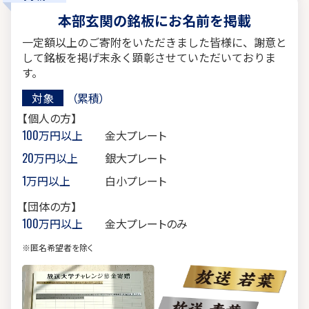
本部玄関の銘板にお名前を掲載
一定額以上のご寄附をいただきました皆様に、謝意と
して
銘板を掲げ末永く顕彰させていただいておりま
す。
対象
（累積）
【個人の方】
100万円以上
金大プレート
20万円以上
銀大プレート
1万円以上
白小プレート
【団体の方】
100万円以上
金大プレートのみ
※匿名希望者を除く