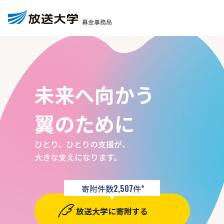
未
来
へ
向
か
う
翼
の
た
め
に
ひとり、ひとりの支援が、
大きな支えになります。
寄附件数
2,507
件
*
放送大学に寄附する