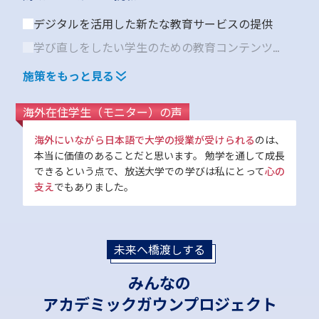
デジタルを活用した新たな教育サービスの提供
学び直しをしたい学生のための教育コンテンツの
開発及び提供
外国人学生への教育機会の提供
施策をもっと見る
放送大学同窓会活動の振興
海外在住学生（モニター）の声
離島や外出困難の学生のためのオンライン授業の
充実
海外にいながら日本語で大学の授業が受けられる
のは、
本当に価値のあることだと思います。 勉学を通して成長
メディア教育の研究開発
できるという点で、放送大学での学びは私にとって
心の
海外でも学びを継続したい学生に
支え
でもありました。
遠隔教育システムの整備 など
未来へ橋渡しする
みんなの
アカデミックガウンプロジェクト